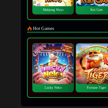
Mahjong Ways
Koi Gate
Hot Games
Lucky Neko
Fortune Tiger