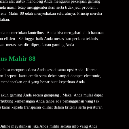
acam alat untuk menolong Anda mengurus pekerjaan gaming
nda masih tetap menggembirakan serta tidak jadi problem .
arena Mahir 88 udah menyediakan seluruhnya. Prinsip mereka
alian.
nda memerlukan kontribusi, Anda bisa mengabari club bantuan
 efisien . Sehingga, baik Anda merasakan perkara tekhnis,
kan merasa sendiri diperjalanan gaming Anda.
tus Mahir 88
nda bisa mengurus dana Anda sesuai sama opsi Anda. Karena
l seperti kartu credit serta debet sampai dompet electronic,
 mendapatkan opsi yang benar buat keperluan Anda.
e akun gaming Anda secara gampang . Maka, Anda mulai dapat
 terhubung kemenangan Anda tanpa ada penangguhan yang tak
kami kepada transparan dilihat dalam kriteria serta peraturan
 Online meyakinkan jika Anda miliki semua info yang Anda