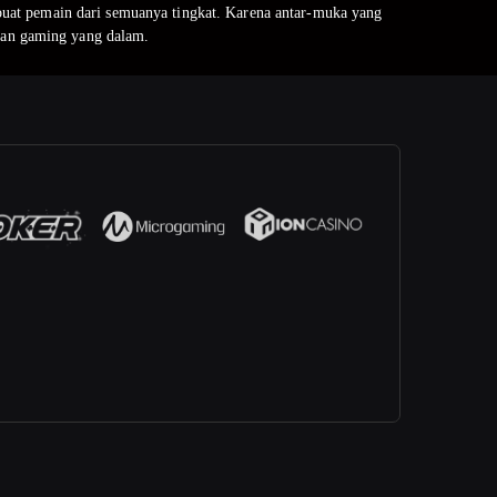
 buat pemain dari semuanya tingkat. Karena antar-muka yang
aman gaming yang dalam.