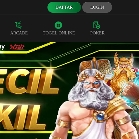
DAFTAR
LOGIN
ARCADE
TOGEL ONLINE
POKER