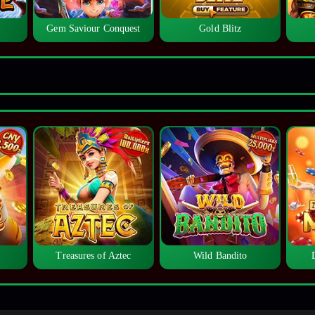
Gem Saviour Conquest
Gold Blitz
Treasures of Aztec
Wild Bandito