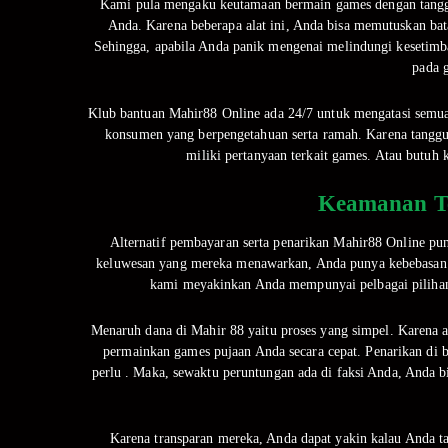
Kami pula mengaku keutamaan bermain games dengan tangg
Anda. Karena beberapa alat ini, Anda bisa memutuskan bat
Sehingga, apabila Anda panik mengenai melindungi kesetimb
pada 
Klub bantuan Mahir88 Online ada 24/7 untuk mengatasi semua
konsumen yang berpengetahuan serta ramah. Karena tanggun
miliki pertanyaan terkait games. Atau butuh
Keamanan Te
Alternatif pembayaran serta penarikan Mahir88 Online pun
keluwesan yang mereka menawarkan, Anda punya kebebasan buat
kami meyakinkan Anda mempunyai pelbagai pilihan 
Menaruh dana di Mahir 88 yaitu proses yang simpel. Karena
permainkan games pujaan Anda secara cepat. Penarikan di 
perlu . Maka, sewaktu peruntungan ada di faksi Anda, Anda bi
Karena transparan mereka, Anda dapat yakin kalau Anda t