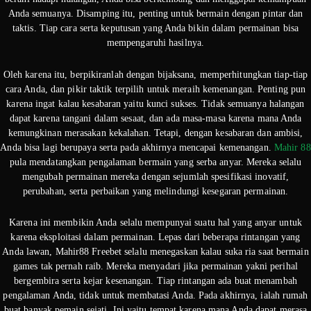
Anda semuanya. Disamping itu, penting untuk bermain dengan pintar dan
taktis. Tiap cara serta keputusan yang Anda bikin dalam permainan bisa
mempengaruhi hasilnya.
Oleh karena itu, berpikiranlah dengan bijaksana, memperhitungkan tiap-tiap
cara Anda, dan pikir taktik terpilih untuk meraih kemenangan. Penting pun
karena ingat kalau kesabaran yaitu kunci sukses. Tidak semuanya halangan
dapat karena tangani dalam sesaat, dan ada masa-masa karena mana Anda
kemungkinan merasakan kekalahan. Tetapi, dengan kesabaran dan ambisi,
Anda bisa lagi berupaya serta pada akhirnya mencapai kemenangan.
Mahir 88
pula mendatangkan pengalaman bermain yang serba anyar. Mereka selalu
mengubah permainan mereka dengan sejumlah spesifikasi inovatif,
perubahan, serta perbaikan yang melindungi kesegaran permainan.
Karena ini membikin Anda selalu mempunyai suatu hal yang anyar untuk
karena eksploitasi dalam permainan. Lepas dari beberapa rintangan yang
Anda lawan, Mahir88 Freebet selalu menegaskan kalau suka ria saat bermain
games tak pernah raib. Mereka menyadari jika permainan yakni perihal
bergembira serta kejar kesenangan. Tiap rintangan ada buat menambah
pengalaman Anda, tidak untuk membatasi Anda. Pada akhirnya, ialah rumah
buat banyak pemain sejati. Ini yaitu tempat karena mana Anda dapat merasa