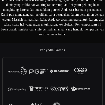
dunia yang miliki banyak tingkat ketrampilan. Ini yaitu peluang buat
menghitung karena dan menaikkan potensi Anda saat bermain permainan.
Kami pun mendatangkan peralihan serta perubahan dalam permainan dengan
teratur. Masalah ini pastikan kalau Anda tak akan merasa suntuk, karena ada
selalu suatu hal yang anyar untuk karena eksploitasi. Penyempurnaan ini
bawa watak, senjata, dan style permainan anyar yang hendak memperbanyak
serunya main Anda.
Penyedia Games