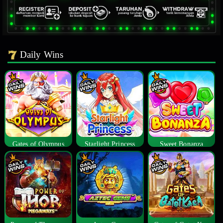
Daily Wins
Gates of Olympus
Starlight Princess
Sweet Bonanza