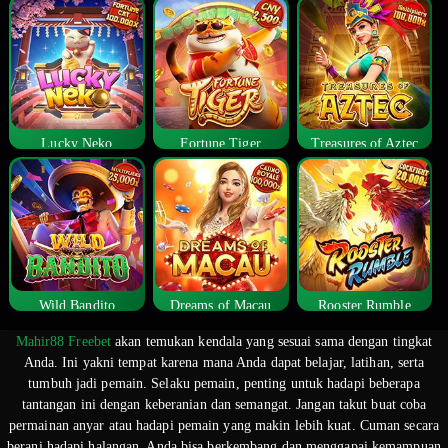
Lucky Neko
Fortune Tiger
Treasures of Aztec
Wild Bandito
Dreams of Macau
Rooster Rumble
Mahir88 Freebet
akan temukan kendala yang sesuai sama dengan tingkat
Anda. Ini yakni tempat karena mana Anda dapat belajar, latihan, serta
tumbuh jadi pemain. Selaku pemain, penting untuk hadapi beberapa
tantangan ini dengan keberanian dan semangat. Jangan takut buat coba
permainan anyar atau hadapi pemain yang makin lebih kuat. Cuman secara
berani hadapi halangan, Anda bisa berkembang dan menggapai kemampuan