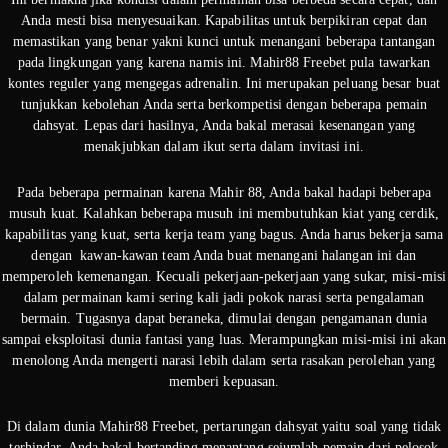
Anda mesti bisa menyesuaikan. Kapabilitas untuk berpikiran cepat dan
memastikan yang benar yakni kunci untuk menangani beberapa tantangan
pada lingkungan yang karena namis ini. Mahir88 Freebet pula tawarkan
kontes reguler yang mengegas adrenalin. Ini merupakan peluang besar buat
tunjukkan kebolehan Anda serta berkompetisi dengan beberapa pemain
dahsyat. Lepas dari hasilnya, Anda bakal merasai kesenangan yang
menakjubkan dalam ikut serta dalam invitasi ini.
Pada beberapa permainan karena Mahir 88, Anda bakal hadapi beberapa
musuh kuat. Kalahkan beberapa musuh ini membutuhkan kiat yang cerdik,
kapabilitas yang kuat, serta kerja team yang bagus. Anda harus bekerja sama
dengan kawan-kawan team Anda buat menangani halangan ini dan
memperoleh kemenangan. Kecuali pekerjaan-pekerjaan yang sukar, misi-misi
dalam permainan kami sering kali jadi pokok narasi serta pengalaman
bermain. Tugasnya dapat beraneka, dimulai dengan pengamanan dunia
sampai eksploitasi dunia fantasi yang luas. Merampungkan misi-misi ini akan
menolong Anda mengerti narasi lebih dalam serta rasakan perolehan yang
memberi kepuasan.
Di dalam dunia Mahir88 Freebet, pertarungan dahsyat yaitu soal yang tidak
terhindar. Anda bakal bertanding menantang sejumlah pemain dari pelosok