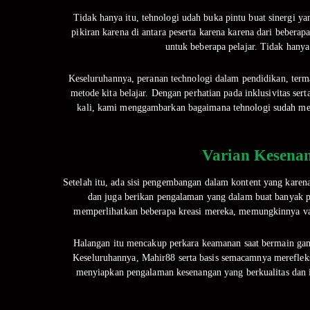
Tidak hanya itu, tehnologi udah buka pintu buat sinergi yan
pikiran karena di antara peserta karena karena dari bebera
untuk beberapa pelajar. Tidak hanya
Keseluruhannya, peranan technologi dalam pendidikan, term
metode kita belajar. Dengan perhatian pada inklusivitas ser
kali, kami menggambarkan bagaimana tehnologi sudah men
Varian Kesena
Setelah itu, ada sisi pengembangan dalam kontent yang kare
dan juga berikan pengalaman yang dalam buat banyak pe
memperlihatkan beberapa kreasi mereka, memungkinnya va
Halangan itu mencakup perkara keamanan saat bermain game
Keseluruhannya, Mahir88 serta basis semacamnya merefleks
menyiapkan pengalaman kesenangan yang berkualitas dan i