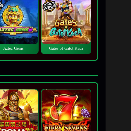
Aztec Gems
Gates of Gatot Kaca