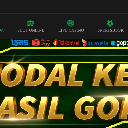
DA
SLOT ONLINE
LIVE CASINO
SPORTSBOOK