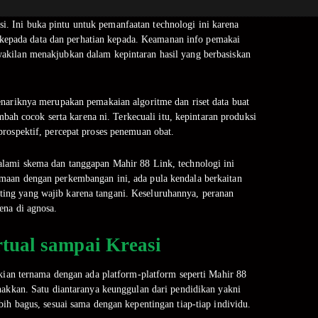
si. Ini buka pintu untuk pemanfaatan technologi ini karena
 kepada data dan perhatian kepada. Keamanan info pemakai
akilan menakjubkan dalam kepintaran hasil yang berbasiskan
enariknya merupakan pemakaian algoritme dan riset data buat
ah cocok serta karena ni. Terkecuali itu, kepintaran produksi
prospektif, percepat proses penemuan obat.
lami skema dan tanggapan Mahir 88 Link, technologi ini
maan dengan perkembangan ini, ada pula kendala berkaitan
nting yang wajib karena tangani. Keseluruhannya, peranan
ena di agnosa.
tual sampai Kreasi
 kian ternama dengan ada platform-platform seperti Mahir 88
nakkan. Satu diantaranya keunggulan dari pendidikan yakni
bih bagus, sesuai sama dengan kepentingan tiap-tiap individu.