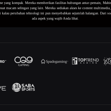
game yang kompak. Mereka memberikan fasilitas hubungan antar-pemain, Mahir 
 buat macam selingan yang lain. Mereka sediakan akses ke content multimedia
i kalau perubahan tehnologi ini pun menyebabkan sejumlah halangan. Dari s
ada aspek yang wajib Anda lihat.