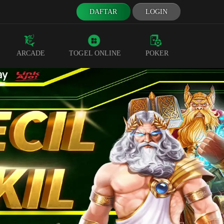
DAFTAR
LOGIN
ARCADE
TOGEL ONLINE
POKER