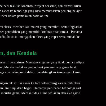
e beri fasilitas Mahir88, project bersama, dan transisi buah
an akses ke tehnologi yang bisa membataskan peluang belajar
 ideal dalam pemakaian basis online.
ri akses, memberikan materi yang memikat, serta tingkatkan
 akses pendidikan yang memiliki kualitas buat semua. Pertama
a, basis ini menjajakan akses yang cepat serta mudah ke
n, dan Kendala
ternatif permainan. Menjajakan game yang tidak cuma melipur
game. Mereka sediakan pentas buat pengembang game buat
uga ada halangan di dalam mendatangkan kesenangan kami.
gkin tak miliki akses ke technologi yang karena butuhkan.
n. Ini tunjukkan begitu utamanya perubahan tehnologi saat
 industri game. Mereka tidak cuma sediakan akses ke game