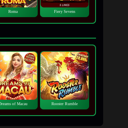
Roma
Fiery Sevens
Dreams of Macau
Rooster Rumble