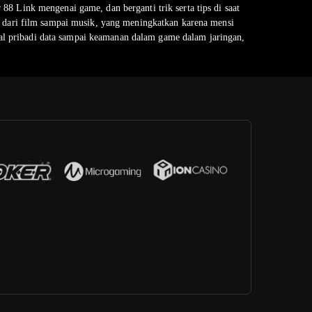
88 Link mengenai game, dan berganti trik serta tips di saat
, dari film sampai musik, yang meningkatkan karena mensi
oal pribadi data sampai keamanan dalam game dalam jaringan,