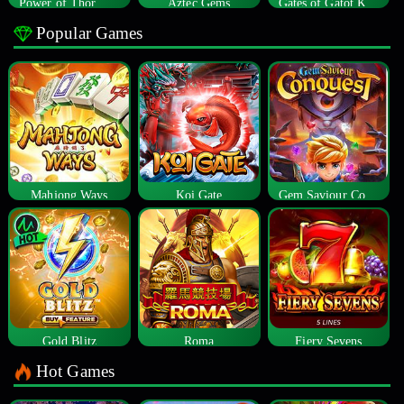
Power of Thor Megaways
Aztec Gems
Gates of Gatot Kaca
Popular Games
Mahjong Ways
Koi Gate
Gem Saviour Conquest
Gold Blitz
Roma
Fiery Sevens
Hot Games