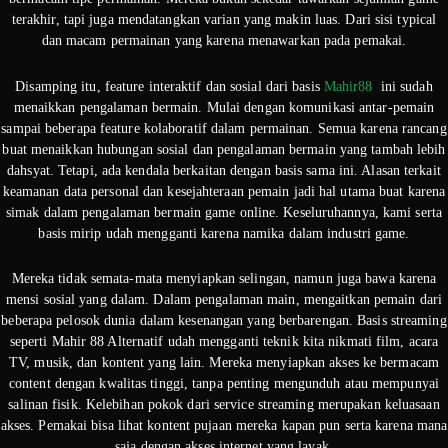
terakhir, tapi juga mendatangkan varian yang makin luas. Dari sisi typical
dan macam permainan yang karena menawarkan pada pemakai.
Disamping itu, feature interaktif dan sosial dari basis
Mahir88
ini sudah
menaikkan pengalaman bermain. Mulai dengan komunikasi antar-pemain
sampai beberapa feature kolaboratif dalam permainan. Semua karena rancang
buat menaikkan hubungan sosial dan pengalaman bermain yang tambah lebih
dahsyat. Tetapi, ada kendala berkaitan dengan basis sama ini. Alasan terkait
keamanan data personal dan kesejahteraan pemain jadi hal utama buat karena
simak dalam pengalaman bermain game online. Keseluruhannya, kami serta
basis mirip udah mengganti karena namika dalam industri game.
Mereka tidak semata-mata menyiapkan selingan, namun juga bawa karena
mensi sosial yang dalam. Dalam pengalaman main, mengaitkan pemain dari
beberapa pelosok dunia dalam kesenangan yang berbarengan. Basis streaming
seperti Mahir 88 Alternatif udah mengganti teknik kita nikmati film, acara
TV, musik, dan kontent yang lain. Mereka menyiapkan akses ke bermacam
content dengan kwalitas tinggi, tanpa penting mengunduh atau mempunyai
salinan fisik. Kelebihan pokok dari service streaming merupakan keluasaan
akses. Pemakai bisa lihat kontent pujaan mereka kapan pun serta karena mana
saja dengan akses internet yang layak.