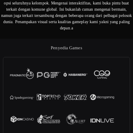
opsi seluruhnya kelompok. Mengenai interaktifitas, kami buka pintu buat
terkait dengan komune global. Ini bukanlah cuman mengenai bermain,
namun juga terkait tersambung dengan beberapa orang dari pelbagai pelosok
dunia. Penampakan visual serta kualitas gameplay kami yakni yang paling
depan.a
Penyedia Games