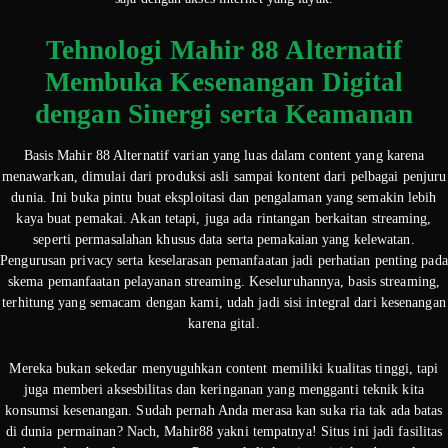
Tehnologi Mahir 88 Alternatif
Membuka Kesenangan Digital
dengan Sinergi serta Keamanan
Basis Mahir 88 Alternatif varian yang luas dalam content yang karena
menawarkan, dimulai dari produksi asli sampai kontent dari pelbagai penjuru
dunia. Ini buka pintu buat eksploitasi dan pengalaman yang semakin lebih
kaya buat pemakai. Akan tetapi, juga ada rintangan berkaitan streaming,
seperti permasalahan khusus data serta pemakaian yang kelewatan.
Pengurusan privacy serta keselarasan pemanfaatan jadi perhatian penting pada
skema pemanfaatan pelayanan streaming. Keseluruhannya, basis streaming,
terhitung yang semacam dengan kami, udah jadi sisi integral dari kesenangan
karena gital.
Mereka bukan sekedar menyuguhkan content memiliki kualitas tinggi, tapi
juga memberi aksesbilitas dan keringanan yang mengganti teknik kita
konsumsi kesenangan. Sudah pernah Anda merasa kan suka ria tak ada batas
di dunia permainan? Nach, Mahir88 yakni tempatnya! Situs ini jadi fasilitas